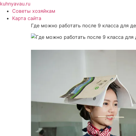
Перейти
kuhnyavau.ru
к
Советы хозяйкам
содержимому
Карта сайта
Где можно работать после 9 класса для д