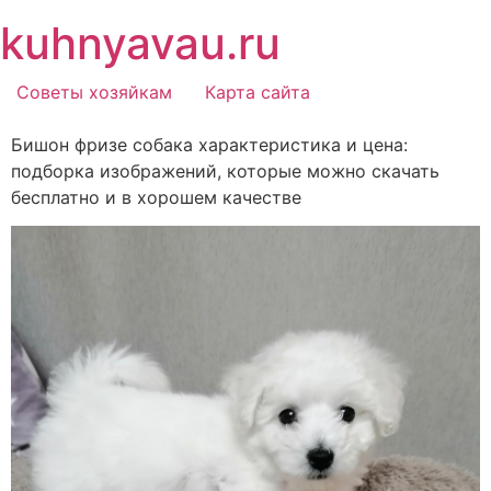
Перейти
kuhnyavau.ru
к
содержимому
Советы хозяйкам
Карта сайта
Бишон фризе собака характеристика и цена:
подборка изображений, которые можно скачать
бесплатно и в хорошем качестве